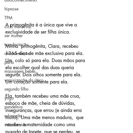
hipnose
TPM
A primogênita é a única que vive a 
ciclo menstrual
exclusividade de ser filha única.
ser mulher
translactação
Minha  primogênita, Clara, recebeu 
1365 dias de mãe exclusiva para ela. 
amamentação
Um  colo só para ela. Duas mãos para 
parto
ela escolher qual das duas queria  
massagem bebês
segurar. Dois olhos somente para ela. 
vaporização do útero
Um coração somente para ela.
segundo filho
Ela  também recebeu uma mãe crua, 
yoga
esboço de mãe, cheia de dúvidas,  
pandemia
inseguranças, que errou (e ainda erra 
educação
muito). Uma mãe menos madura,  que 
recebeu a maternidade como uma 
mãe da mãe
puxada de tapete, que se perdeu, se  