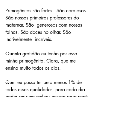
Primogênitos são fortes.  São corajosos. 
São nossos primeiros professores do 
maternar. São  generosos com nossas 
falhas. São doces no olhar. São 
incrivelmente  incríveis. 
Quanta gratidão eu tenho por essa 
minha primogênita, Clara, que me 
ensina muito todos os dias.
Que  eu possa ter pelo menos 1% de 
todas essas qualidades, para cada dia  
poder ser uma melhor pessoa para você 
e para sua irmã, porque vocês  
merecem tudo isso e muito mais.
maternidade real