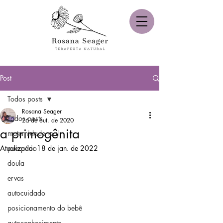
Post
Todos posts
Rosana Seager
Todos posts
26 de out. de 2020
a primogênita
maternidade real
Atualizado:
puerpério
18 de jan. de 2022
doula
ervas
autocuidado
posicionamento do bebê
autoconhecimento