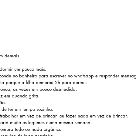
om demais. 
dormir um pouco mais.
conde no banheiro para escrever no whatsapp e responder mensa
ita porque a filha demorou 2h para dormir.
ronca, às vezes um pouco desmedida.
z em quando grita.
̃o.
 de ter um tempo sozinha.
rabalhar em vez de brincar, ou fazer nada em vez de brincar.
varia muito os legumes numa mesma semana.
ompra tudo ou nada orgânico.
eguiça de ir na pracinha.