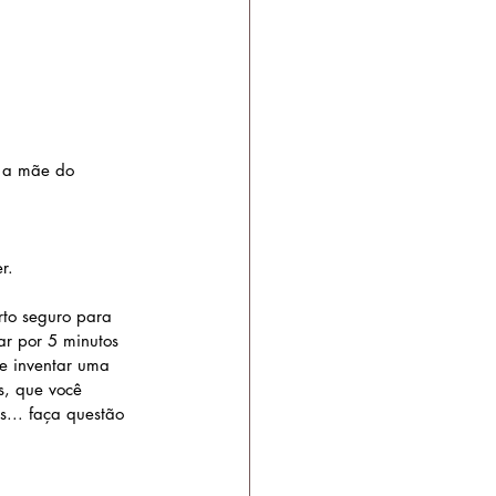
a mãe do 
r.
orto seguro para 
ar por 5 minutos  
 e inventar uma 
s, que você  
.. faça questão 