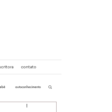
scritora
contato
bebê
autoconhecimento
massagem bebês