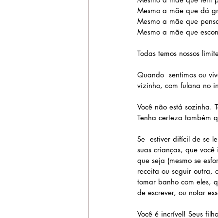
Mesmo a mãe que dá gra
Mesmo a mãe que pensa 
Mesmo a mãe que escond
Todas temos nossos limite
Quando  sentimos ou vi
vizinho, com fulana no 
Você não está sozinha.
Tenha certeza também que
Se  estiver difícil de s
suas crianças, que voce
que seja (mesmo se esfor
receita ou seguir outra, 
tomar banho com eles, qu
de escrever, ou notar e
Você é incrível! Seus f