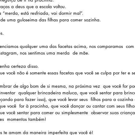
ças a deus que a escola voltou.
“merda, está resfriada, vai dormir mal”.
e uma guloseima das filhas para comer sozinha.
s.
venciamos qualquer uma das facetas acima, nos comparamos  com 
instagram, nos sentimos uma merda  de mãe.
 Tenha certeza disso.
 você não é somente essas facetas que você se culpa por ter e se
e lembrar de algo bom de si mesma, na próxima vez  que você for p
̂ inventar  qualquer brincadeira maluca, que você sentar para brinc
çando para fazer isso), que você levar seus  filhos para a cozinha
que você  for à pracinha, que você dançar ou cantar com seus filho
e você sentar para comer ou simplesmente  observar suas crianças.
sses  momentos também!
ilhos te amam da maneira imperfeita que você é!