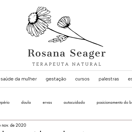
saúde da mulher
gestação
cursos
palestras
e
rpério
doula
ervas
autocuidado
posicionamento do 
e nov. de 2020
al
ser mulher
translactação
amamentação
parto