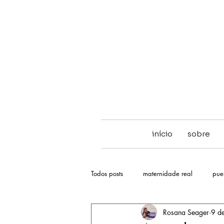
início
sobre
Todos posts
maternidade real
pue
Rosana Seager
9 d
hipnose
TPM
ciclo menstru