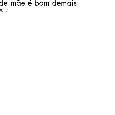
de mãe é bom demais
 2022
lho
yoga
pandemia
educação
mãe da mãe
mo