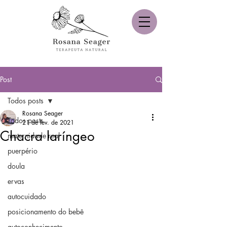
Post
Todos posts
Rosana Seager
Todos posts
21 de fev. de 2021
Chacra laríngeo
maternidade real
puerpério
doula
ervas
autocuidado
posicionamento do bebê
autoconhecimento