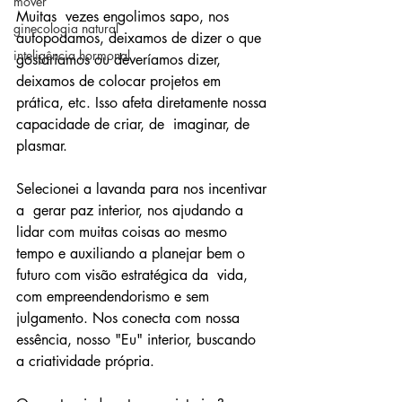
mover
Muitas  vezes engolimos sapo, nos 
ginecologia natural
autopodamos, deixamos de dizer o que  
inteligência hormonal
gostaríamos ou deveríamos dizer, 
deixamos de colocar projetos em  
prática, etc. Isso afeta diretamente nossa 
capacidade de criar, de  imaginar, de 
plasmar.
Selecionei a lavanda para nos incentivar 
a  gerar paz interior, nos ajudando a 
lidar com muitas coisas ao mesmo  
tempo e auxiliando a planejar bem o 
futuro com visão estratégica da  vida, 
com empreendendorismo e sem 
julgamento. Nos conecta com nossa  
essência, nosso "Eu" interior, buscando 
a criatividade própria.