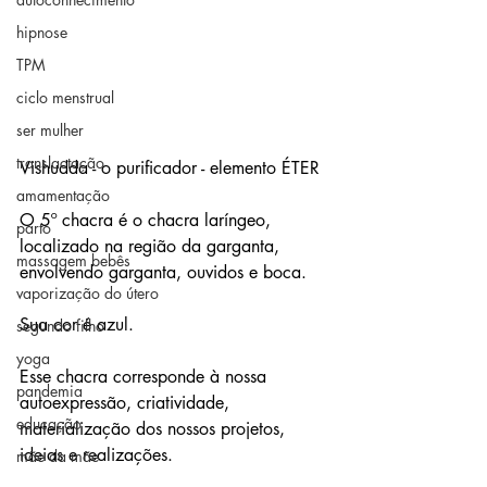
hipnose
TPM
ciclo menstrual
ser mulher
translactação
Vishudda - o purificador - elemento ÉTER
amamentação
O 5º chacra é o chacra laríngeo, 
parto
localizado na região da garganta, 
massagem bebês
envolvendo garganta, ouvidos e boca.
vaporização do útero
Sua cor é azul.
segundo filho
yoga
Esse chacra corresponde à nossa 
pandemia
autoexpressão, criatividade, 
educação
materialização dos nossos projetos, 
ideias e realizações.
mãe da mãe