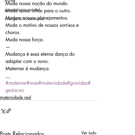
mover
Muda nossa noção do mundo.
ginecologia natural
Muda nosso olhar para o outro.
Mudam nossos planejamentos.
inteligência hormonal
Muda o motivo de nossos sorrisos e 
choros.
Muda nossa força.
—
Mudança é essa eterna dança do 
adaptar com o novo. 
Maternar é mudança.
__
#maternar
#mae
#maternidade
#gravidez
#
gestacao
maternidade real
Posts Relacionados
Ver tudo