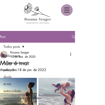
Post
Todos posts
Rosana Seager
Todos posts
15 de dez. de 2020
Mãe é mar
maternidade real
Atualizado:
puerpério
18 de jan. de 2022
doula
ervas
autocuidado
posicionamento do bebê
autoconhecimento