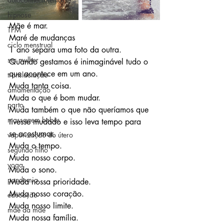
hipnose
Mãe é mar.
TPM
Maré de mudanças
ciclo menstrual
1 ano separa uma foto da outra.
ser mulher
Quando gestamos é inimaginável tudo o 
que acontece em um ano.
translactação
Muda tanta coisa.
amamentação
Muda o que é bom mudar.
parto
Muda também o que não queríamos que 
massagem bebês
tivesse mudado e isso leva tempo para 
se acostumar.
vaporização do útero
Muda o tempo.
segundo filho
Muda nosso corpo.
yoga
Muda o sono.
pandemia
Muda nossa prioridade.
Muda nosso coração.
educação
Muda nosso limite.
mãe da mãe
Muda nossa família.