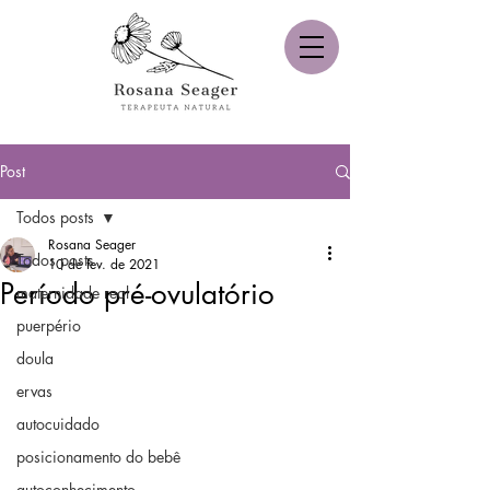
Post
Todos posts
Rosana Seager
Todos posts
10 de fev. de 2021
Período pré-ovulatório
maternidade real
puerpério
doula
ervas
autocuidado
posicionamento do bebê
autoconhecimento