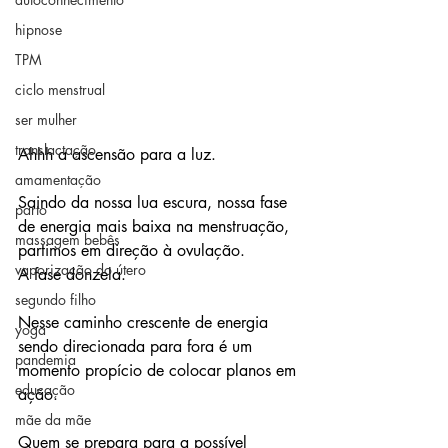
hipnose
TPM
ciclo menstrual
ser mulher
translactação
Ahhh a ascensão para a luz.
amamentação
Saindo da nossa lua escura, nossa fase 
parto
de energia mais baixa na menstruação, 
massagem bebês
partimos em direção à ovulação.
vaporização do útero
A fase donzela.
segundo filho
Nesse caminho crescente de energia 
yoga
sendo direcionada para fora é um 
pandemia
momento propício de colocar planos em 
educação
ação.
mãe da mãe
Quem se prepara para a possível 