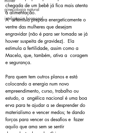
mover
chegada de um bebê já fica mais atenta 
ginecologia natural
à alimentação. 
inteligência hormonal
A  artemísia prepara energeticamente o 
ventre das mulheres que desejam  
engravidar (não é para ser tomada se já 
houver suspeita de gravidez).  Ela 
estimula a fertilidade, assim como a 
Macela, que, também, ativa a  coragem 
e segurança.
Para quem tem outros planos e está  
colocando a energia num novo 
empreendimento, curso, trabalho ou 
estudo, a  angélica nacional é uma boa 
erva para te ajudar a se desprender do  
materialismo e vencer medos; te dando 
forças para vencer os desafios e  fazer 
aquilo que ama sem se sentir 