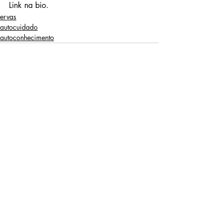
Link na bio.
ervas
autocuidado
autoconhecimento
Posts Relacionados
Ver tudo