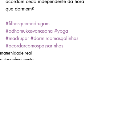
acordam cedo independente da hora 
que dormem?
#filhosquemadrugam
#adhomukasvanasana
#yoga
#madrugar
#dormircomasgalinhas
#acordarcomospassarinhos
maternidade real
autoconhecimento
autocuidado
Posts Relacionados
Ver tudo