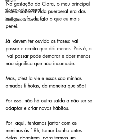
mover
Na gestação da Clara, o meu principal 
ginecologia natural
receio sobre a vida puerperal era das 
noites.. e foi de fato o que eu mais 
inteligência hormonal
penei. 
Já  devem ter ouvido as frases: vai 
passar e aceita que dói menos. Pois é, o 
 vai passar pode demorar e doer menos 
não significa que não incomode.
Mas, c’est la vie e essas são minhas 
amadas filhotas, da maneira que são!
Por isso, não há outra saída a não ser se 
adaptar e criar novos hábitos.
Por  aqui, tentamos jantar com as 
meninas às 18h, tomar banho antes 
delas  dormirem, para termos um 