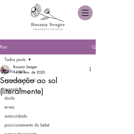
Post
Todos posts
Rosana Seager
Todos posts
14 de nov. de 2020
Saudação ao sol
maternidade real
(literalmente)
puerpério
doula
ervas
autocuidado
posicionamento do bebê
autoconhecimento