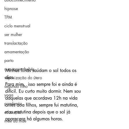
hipnose
TPM
ciclo menstrual
ser mulher
translactação
amamentação
parto
massagem bebês
Minhas filhas saúdam o sol todos os 
dias. 
vaporização do útero
Para mim,  isso sempre foi e ainda é 
segundo filho
difícil. Eu curto muito dormir. Nem sou  
yoga
daquelas que acordava 12h na vida 
pandemia
antes doa filhos, sempre fui matutina,  
mas matutina depois que o sol já 
educação
aparecera há algumas horas. 
mãe da mãe