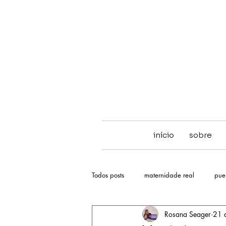
início
sobre
Todos posts
maternidade real
pue
Rosana Seager
21 
hipnose
TPM
ciclo menstru