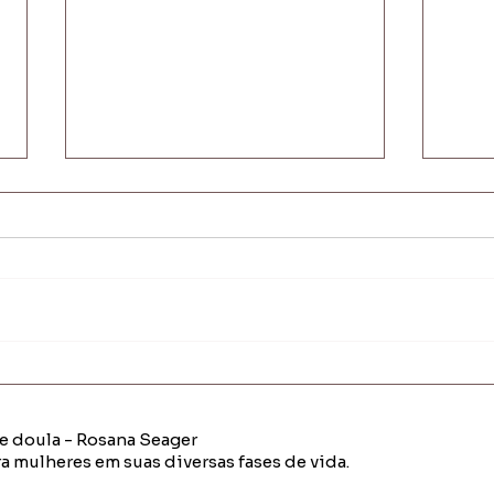
Adap
Corda bamba de cada dia
e doula - Rosana Seager
a mulheres em suas diversas fases de vida.