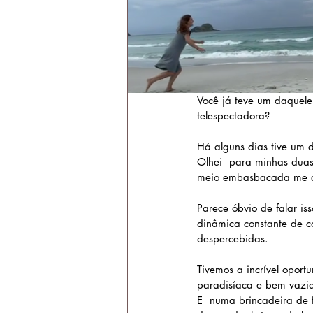
Você já teve um daquele
telespectadora?
Há alguns dias tive um 
Olhei  para minhas duas 
meio embasbacada me da
Parece óbvio de falar is
dinâmica constante de c
despercebidas.
Tivemos a incrível opor
paradisíaca e bem vazi
E  numa brincadeira de f