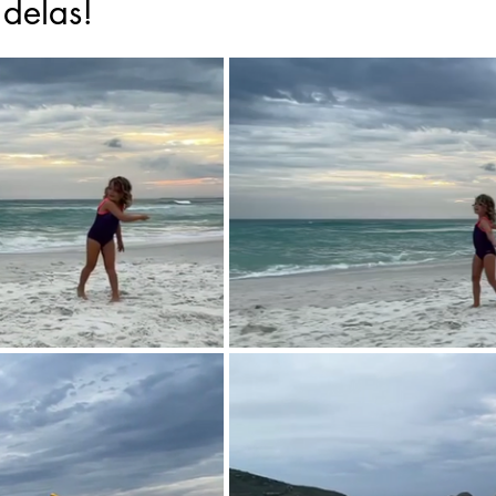
delas!
lho
yoga
pandemia
educação
mãe da mãe
mo