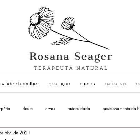
saúde da mulher
gestação
cursos
palestras
e
rpério
doula
ervas
autocuidado
posicionamento do 
de abr. de 2021
al
ser mulher
translactação
amamentação
parto