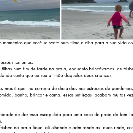
s momentos que você se sente num filme e olha para a sua vida c
desses momentos.
filhas num fim de tarde na praia, enquanto brincávamos  de frisbee
ndo conta que eu sou a  mãe daquelas duas crianças.
so, mas é que  na correria do dia-a-dia, nos estresses de pandemia
omida, banho, brincar e cama, essas sutilezas  acabam muitas ve
tunidade de dar essa escapulida para uma casa de praia da família
a.
risbee na praia fiquei ali olhando e admirando as  duas rindo, co