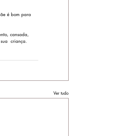
mãe é bom para 
ento, cansada, 
sua  criança. 
Ver tudo