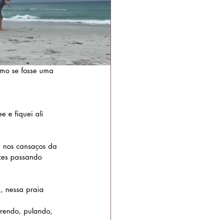
omo se fosse uma 
 e fiquei ali 
, nos cansaços da  
zes passando 
, nessa praia 
rrendo, pulando, 