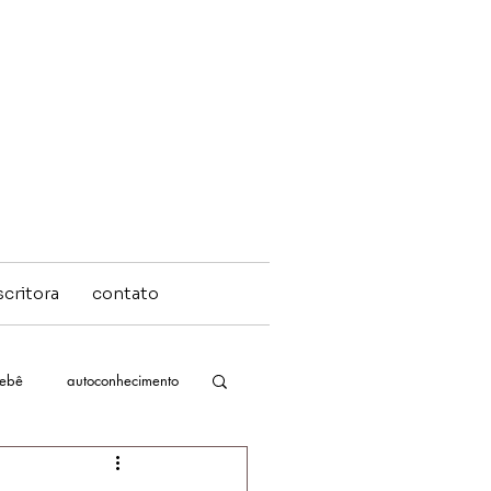
scritora
contato
bebê
autoconhecimento
massagem bebês