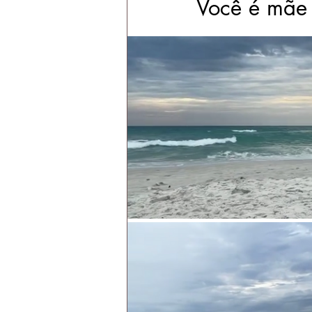
Você é mãe 
vaporização do útero
segundo fi
inteligência hormonal