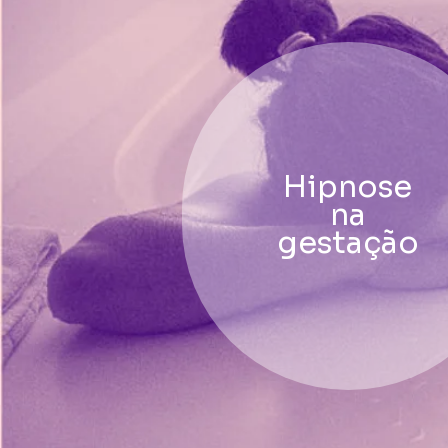
Hipnose
na
gestação