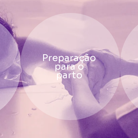
Preparação
para o
parto