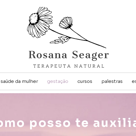
saúde da mulher
gestação
cursos
palestras
e
mo posso te auxili