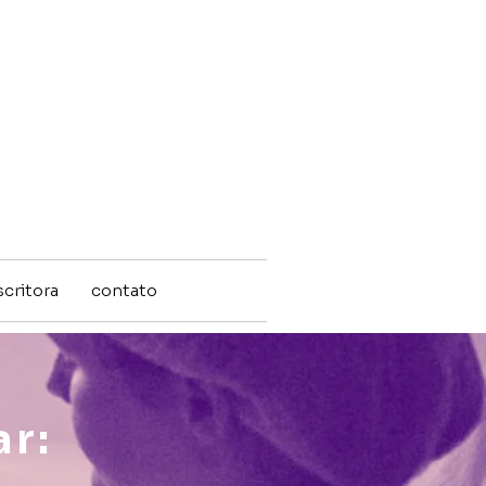
scritora
contato
ar: