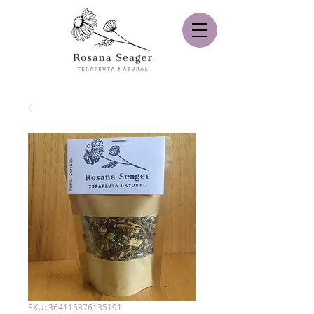
SKU: 364115376135191