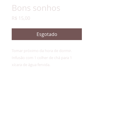
Bons sonhos
Preço
R$ 15,00
Esgotado
Tomar próximo da hora de dormir.
Infusão com 1 colher de chá para 1
xícara de água fervida.
Não apropriado para gestantes.
Peso líquido: 25g
Terapeuta, educadora e doula - Rosana
Seager
Cuidados naturais para mulheres em suas