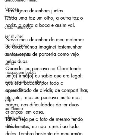
hipnose
Elas agora desenham juntas.
Cada uma faz um olho, a outra faz o 
TPM
nariz, a outra a boca e assim vai.
ciclo menstrual
ser mulher
Nesse meu desenhar do meu maternar 
translactação
de duas, nunca imaginei testemunhar 
tantas cenas de parceria como vejo 
amamentação
nelas duas.
parto
Quando  eu pensava na Clara tendo 
massagem bebês
um(a) irmã(o) eu sabia que era legal, 
vaporização do útero
que era  bacana por todo o 
aprendizado de dividir, de compartilhar, 
segundo filho
etc, etc,  mas eu pensava muito mas 
yoga
brigas, nas dificuldades de ter duas 
pandemia
crianças  em casa.
educação
Talvez seja pelo fato de mesmo tendo 
dois irmãos, eu não  cresci ao lado 
mãe da mãe
deles. Lembro bastante do meu irmão 