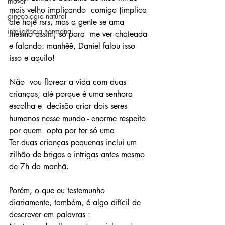
mover
mais velho implicando  comigo (implica 
ginecologia natural
até hoje rsrs, mas a gente se ama 
inteligência hormonal
mesmo assim) só para  me ver chateada 
e falando: manhêê, Daniel falou isso 
isso e aquilo!
Não  vou florear a vida com duas 
crianças, até porque é uma senhora 
escolha e  decisão criar dois seres 
humanos nesse mundo - enorme respeito 
por quem  opta por ter só uma.
Ter duas crianças pequenas inclui um 
zilhão de brigas e intrigas antes mesmo 
de 7h da manhã.
Porém, o que eu testemunho 
diariamente, também, é algo difícil de 
descrever em palavras :