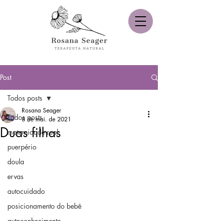
Post
Todos posts
Rosana Seager
Todos posts
8 de mai. de 2021
Duas filhas
maternidade real
puerpério
doula
ervas
autocuidado
posicionamento do bebê
autoconhecimento