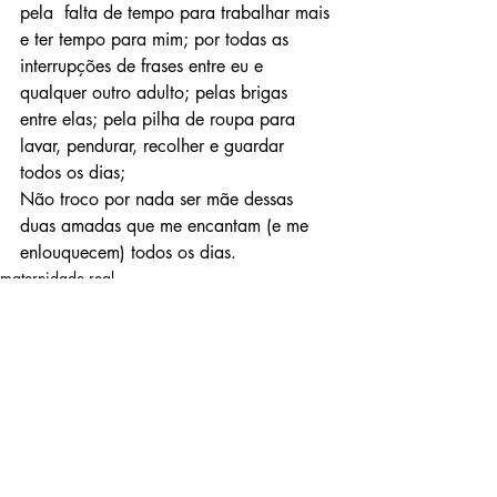
pela  falta de tempo para trabalhar mais 
e ter tempo para mim; por todas as  
interrupções de frases entre eu e 
qualquer outro adulto; pelas brigas  
entre elas; pela pilha de roupa para 
lavar, pendurar, recolher e guardar  
todos os dias;
Não troco por nada ser mãe dessas 
duas amadas que me encantam (e me 
enlouquecem) todos os dias.
maternidade real
segundo filho
educação
Posts Relacionados
Ver tudo