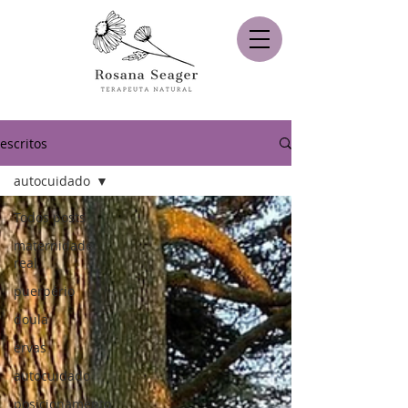
escritos
autocuidado
Todos posts
maternidade
real
puerpério
doula
ervas
autocuidado
posicionamento