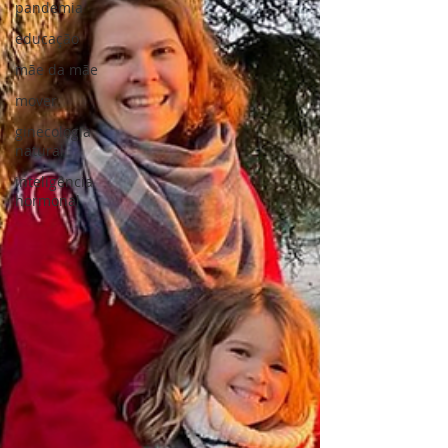
pandemia
educação
mãe da mãe
mover
ginecologia
natural
inteligência
hormonal