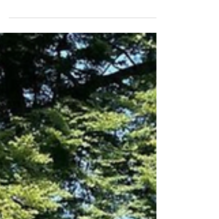
23 de out. de 2021
Anciã
Um cedro libanês de quase 300 anos.
Uma árvore anciã que já viu muita história
acontecer. Ela nasceu antes da revolução
francesa e...