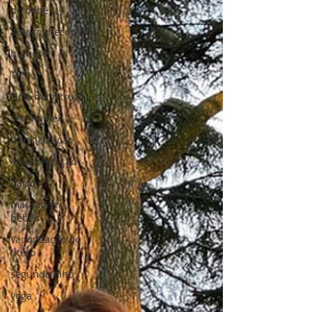
do bebê
autoconhecimento
hipnose
TPM
ciclo menstrual
ser mulher
translactação
amamentação
parto
massagem
bebês
vaporização do
útero
segundo filho
yoga