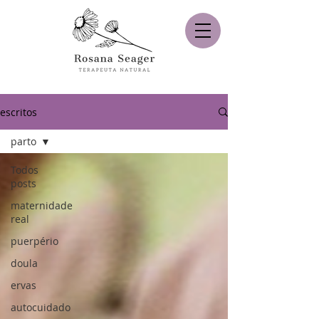
escritos
parto
Todos
posts
maternidade
real
puerpério
doula
ervas
autocuidado