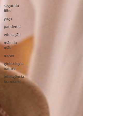
segundo
filho
yoga
pandemia
educação
mãe da
mãe
mover
ginecologia
natural
inteligência
hormonal