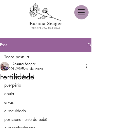
Post
Todos posts
Rosana Seager
Todos posts
17 de nov. de 2020
Fertilidade
maternidade real
puerpério
doula
ervas
autocuidado
posicionamento do bebê
autoconhecimento