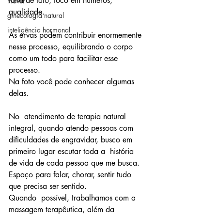
falta de tato, foco em números, 
mover
qualidade.
ginecologia natural
inteligência hormonal
As ervas podem contribuir enormemente 
nesse processo, equilibrando o corpo 
como um todo para facilitar esse 
processo.
Na foto você pode conhecer algumas 
delas.
No  atendimento de terapia natural 
integral, quando atendo pessoas com  
dificuldades de engravidar, busco em 
primeiro lugar escutar toda a  história 
de vida de cada pessoa que me busca.
Espaço para falar, chorar, sentir tudo 
que precisa ser sentido.
Quando  possível, trabalhamos com a 
massagem terapêutica, além da 