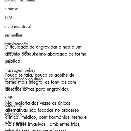
hipnose
TPM
ciclo menstrual
ser mulher
translactação
Dificuldade de engravidar ainda é um 
amamentação
assunto pouquíssimo abordado de forma 
pública. 
parto
massagem bebês
Pouco se fala, pouco se acolhe de 
vaporização do útero
forma mais integral as famílias com 
segundo filho
desafios extras para engravidar.
yoga
Na  maioria das vezes as únicas 
pandemia
alternativas são focadas no processo  
educação
clínico, médico, com hormônios, testes e 
mãe da mãe
mais testes invasivos,  ambientes frios, 