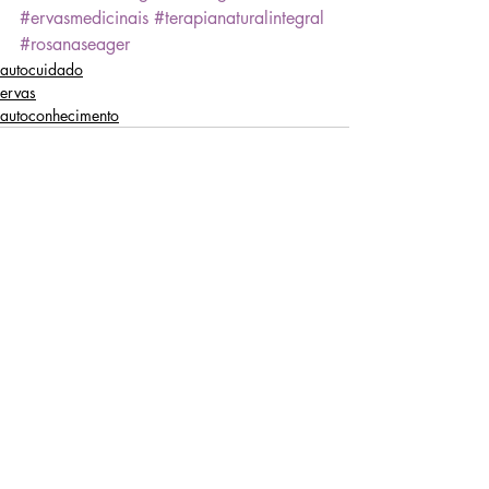
#ervasmedicinais
#terapianaturalintegral
#rosanaseager
autocuidado
ervas
autoconhecimento
Posts Relacionados
Ver tudo