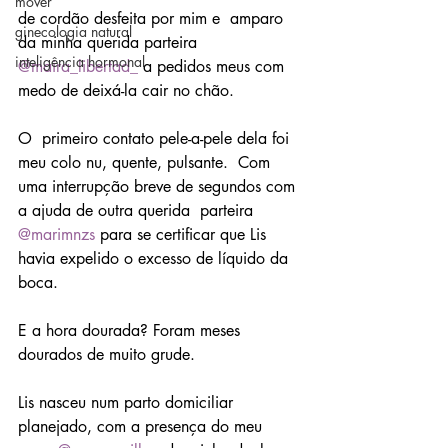
mover
de cordão desfeita por mim e  amparo 
ginecologia natural
da minha querida parteira 
inteligência hormonal
@maira_libertad_
 a pedidos meus com 
medo de deixá-la cair no chão. 
O  primeiro contato pele-a-pele dela foi 
meu colo nu, quente, pulsante.  Com 
uma interrupção breve de segundos com 
a ajuda de outra querida  parteira 
@marimnzs
 para se certificar que Lis 
havia expelido o excesso de líquido da 
boca.
E a hora dourada? Foram meses 
dourados de muito grude. 
Lis nasceu num parto domiciliar 
planejado, com a presença do meu 