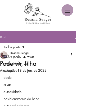
Post
Todos posts
Rosana Seager
Todos posts
3 de nov. de 2020
Pode vir, filha
maternidade real
Atualizado:
puerpério
18 de jan. de 2022
doula
ervas
autocuidado
posicionamento do bebê
autoconhecimento