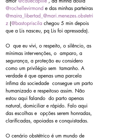
amor 
@cauecapille
 , da minha doula 
@rochellevirmond
 e das minhas parteiras 
@maira_libertad_
@mari.menezes.obstetri
z
 (
@bastopriscila
 chegou 5 min depois 
que a Lis nasceu, pq Lis foi apressada). 
O  que eu vivi, o respeito, o silêncio, as 
mínimas intervenções, o  amparo, a 
segurança, a proteção eu considero 
como um privilégio sem  tamanho. A 
verdade é que apenas uma parcela 
ínfima da sociedade  consegue um parto 
humanizado e respeitoso assim. Não 
estou aqui falando  do parto apenas 
natural, domiciliar e rápido. Falo aqui 
das escolhas e  opções serem honradas, 
clarificadas, apoiadas e conquistadas.
O cenário obstétrico é um mundo de 