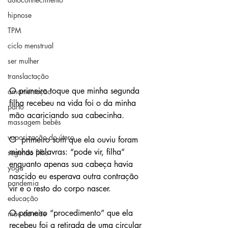
hipnose
TPM
ciclo menstrual
ser mulher
translactação
O primeiro toque que minha segunda 
amamentação
filha recebeu na vida foi o da minha 
parto
mão acariciando sua cabecinha.
massagem bebês
vaporização do útero
O  primeiro som que ela ouviu foram 
minhas palavras: “pode vir, filha”  
segundo filho
enquanto apenas sua cabeça havia 
yoga
nascido eu esperava outra contração  
pandemia
vir e o resto do corpo nascer. 
educação
O primeiro “procedimento” que ela  
mãe da mãe
recebeu foi a retirada de uma circular 